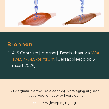
Bronnen
ALS Centrum [Internet]. Beschikbaar via:
Wat
is ALS? - ALS-centrum
. [Geraadpleegd op 5
maart 2026].
Dit Zorgpad is ontwikkeld door
Wijkverpleging.org
, een
initiatief voor en door wijkverple
ging
.
©
202
6
Wijkverpleging.org